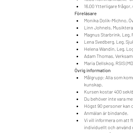
16.00 Ytterligare frågor
Föreläsare
Monika Dolik-Michno, Öv
Linn Johnels, Musiktera
Magnus Starbrink, Leg. 
Lena Svedberg, Leg. Sjuk
Helena Wandin, Leg. Lo
Adam Thomas, Verksamh
Maria Dellskog, RSIS (MD
Övrig information
Målgrupp: Alla som komm
kunskap.
Kursen kostar 400 sek/d
Du behöver inte vara med
Högst 90 personer kan d
Anmälan är bindande.
Vi vill informera om att
individuellt och använd