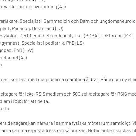
, utvärdering och avrundning (AT)
erläkare, Specialist i Barnmedicin och Barn och ungdomsneurolog
peut, Pedagog, Doktorand (LJ)
Psykolog, Certifierad beteendeanalytiker (BCBA), Doktorand (MS)
gymnast, Specialist i pediatrik, PhD (LS)
goped, PhD (HW)
etschef (AT)
)
er i kontakt med diagnoserna i samtliga åldrar. Både som ny ell
eltagare för icke-RSIS medlem och 300 sek/deltagare för RSIS me
lem i RSIS för att delta.
elta.
 flera deltagare kan närvara i samma fysiska mötesrum samtidigt. V
 gärna samma e-postadress om så önskas. Möteslänken skickas til