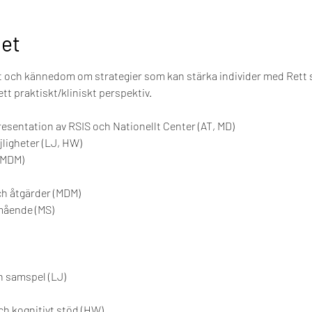
et
och kännedom om strategier som kan stärka individer med Rett
tt praktiskt/kliniskt perspektiv.
esentation av RSIS och Nationellt Center (AT, MD)
jligheter (LJ, HW)
(MDM)
h åtgärder (MDM) 
 mående (MS)
ch samspel (LJ)
h kognitivt stöd (HW)