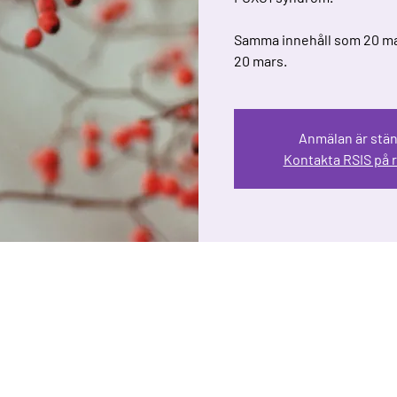
Samma innehåll som 20 mars
20 mars.
Anmälan är stä
Kontakta RSIS på r