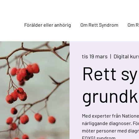
Förälder eller anhörig
Om Rett Syndrom
Om R
tis 19 mars
  |  
Digital kur
Rett s
grundk
Med experter från Natione
närliggande diagnoser. För a
möter personer med diagn
FOXG1 syndrom.