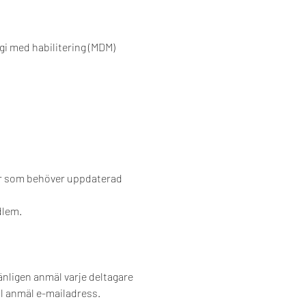
i med habilitering (MDM)
er som behöver uppdaterad 
dlem.
änligen anmäl varje deltagare 
l anmäl e-mailadress.