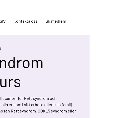
SIS
Kontakta oss
Bli medlem
s
yndrom
urs
llt center för Rett syndrom och
lla er som i sitt arbete eller i sin familj
osen Rett syndrom, CDKL5 syndrom eller