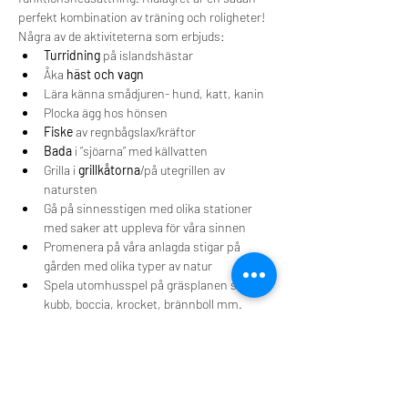
perfekt kombination av träning och roligheter!
Några av de aktiviteterna som erbjuds:
Turridning
 på islandshästar
Åka 
häst och vagn
Lära känna smådjuren- hund, katt, kanin
Plocka ägg hos hönsen
Fiske
 av regnbågslax/kräftor
Bada
 i ”sjöarna” med källvatten
Grilla i 
grillkåtorna
/på utegrillen av 
natursten
Gå på sinnesstigen med olika stationer 
med saker att uppleva för våra sinnen
Promenera på våra anlagda stigar på 
gården med olika typer av natur
Spela utomhusspel på gräsplanen så som 
kubb, boccia, krocket, brännboll mm.
Vila i hängmattan
Det finns 12 platser tillgängligt, först till kvarn 
som gäller. Vi kommer också att ha öppet för 
en reservlista. Kostnaden för lägret är 4200 
SEK inklusive anmälningsavgiften och för 