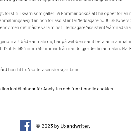
igt, först till kvarn som gäller. Vi kommer också att ha öppet för en
 anmälningsavgiften och för assistenter/ledsagare 3000 SEK/perso
 behov men det måste vara minst 1 ledsagare/assistent/vårdnadsha
et genom att både anmäla dig här på webben samt betalar in anmälni
sh 1230146993 inom 48 timmar från när du gjorde din anmälan. Märk
rd här: http://soderasensforsgard.se/
na inställningar för Analytics och funktionella cookies.
© 2023 by
Uxandwriter.