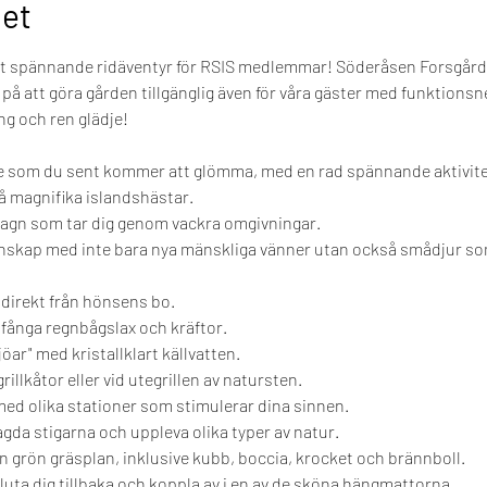
et
st spännande ridäventyr för RSIS medlemmar! Söderåsen Forsgård ö
 på att göra gården tillgänglig även för våra gäster med funktionsn
ng och ren glädje!
se som du sent kommer att glömma, med en rad spännande aktivite
 magnifika islandshästar.
agn som tar dig genom vackra omgivningar.
änskap med inte bara nya mänskliga vänner utan också smådjur so
 direkt från hönsens bo.
 fånga regnbågslax och kräftor.
jöar" med kristallklart källvatten.
grillkåtor eller vid utegrillen av natursten.
med olika stationer som stimulerar dina sinnen.
gda stigarna och uppleva olika typer av natur.
 grön gräsplan, inklusive kubb, boccia, krocket och brännboll.
luta dig tillbaka och koppla av i en av de sköna hängmattorna.