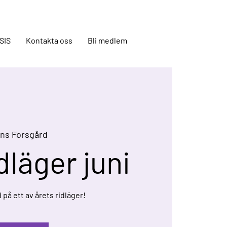
SIS
Kontakta oss
Bli medlem
ns Forsgård
dläger juni
på ett av årets ridläger!