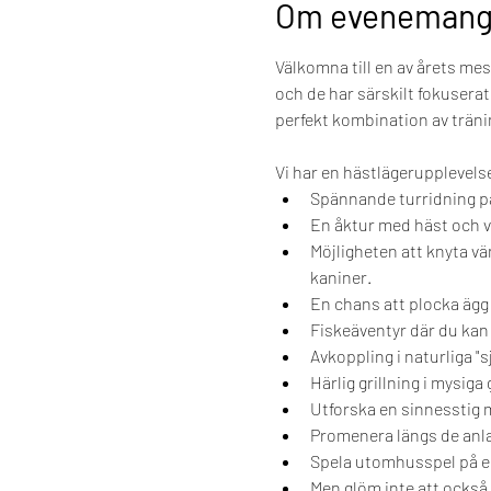
Om evenemang
Välkomna till en av årets me
och de har särskilt fokuserat
perfekt kombination av träni
Vi har en hästlägerupplevel
Spännande turridning på
En åktur med häst och v
Möjligheten att knyta v
kaniner.
En chans att plocka ägg
Fiskeäventyr där du kan
Avkoppling i naturliga "s
Härlig grillning i mysiga 
Utforska en sinnesstig 
Promenera längs de anla
Spela utomhusspel på en
Men glöm inte att också 