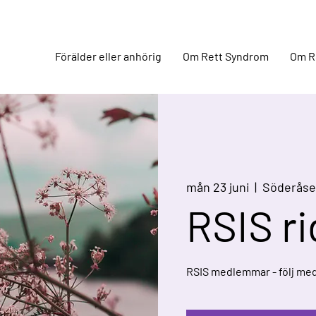
Förälder eller anhörig
Om Rett Syndrom
Om R
mån 23 juni
  |  
Söderåse
RSIS ri
RSIS medlemmar - följ med 